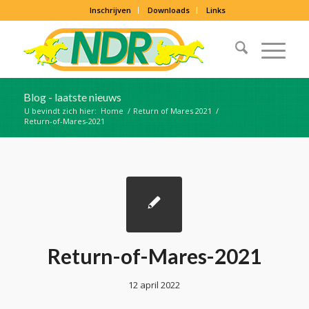
Inschrijven
Downloads
Links
Blog - laatste nieuws
U bevindt zich hier:
Home
/
Return of Mares 2021
/
Return-of-Mares-2021
Return-of-Mares-2021
12 april 2022