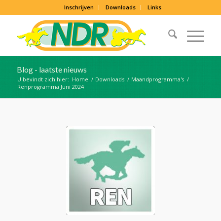
Inschrijven
Downloads
Links
Blog - laatste nieuws
U bevindt zich hier:
Home
/
Downloads
/
Maandprogramma's
/
Renprogramma Juni 2024