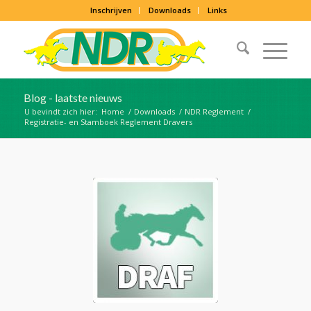
Inschrijven
Downloads
Links
Blog - laatste nieuws
U bevindt zich hier:
Home
/
Downloads
/
NDR Reglement
/
Registratie- en Stamboek Reglement Dravers