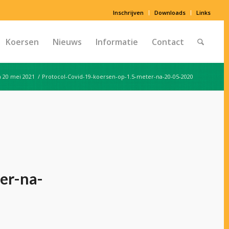
Inschrijven
Downloads
Links
Koersen
Nieuws
Informatie
Contact
 20 mei 2021
/
Protocol-Covid-19-koersen-op-1.5-meter-na-20-05-2020
er-na-