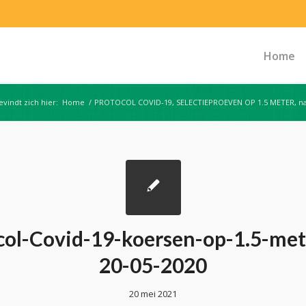
Home
evindt zich hier:
Home
/
PROTOCOL COVID-19, SELECTIEPROEVEN OP 1.5 METER, na
col-Covid-19-koersen-op-1.5-met
20-05-2020
20 mei 2021