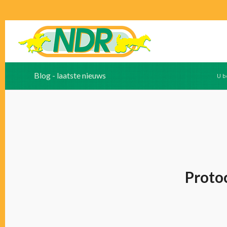
Blog - laatste nieuws
U b
Proto