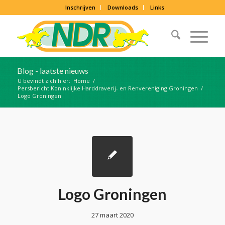
Inschrijven
Downloads
Links
Blog - laatste nieuws
U bevindt zich hier:
Home
/
Persbericht Koninklijke Harddraverij- en Renvereniging Groningen
/
Logo Groningen
Logo Groningen
27 maart 2020