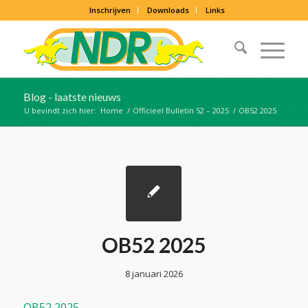
Inschrijven
Downloads
Links
Blog - laatste nieuws
U bevindt zich hier:
Home
/
Officieel Bulletin 52 – 2025
/
OB52 2025
OB52 2025
8 januari 2026
OB52 2025