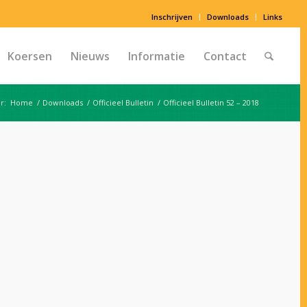
Inschrijven
Downloads
Links
Koersen
Nieuws
Informatie
Contact
r:
Home
/
Downloads
/
Officieel Bulletin
/
Officieel Bulletin 52 – 2018