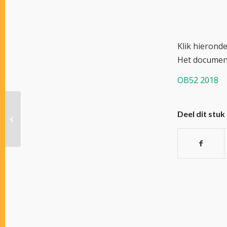
Klik hieronder
Het documen
OB52 2018
Drafprogramma
Deel dit stuk
Januari 2019