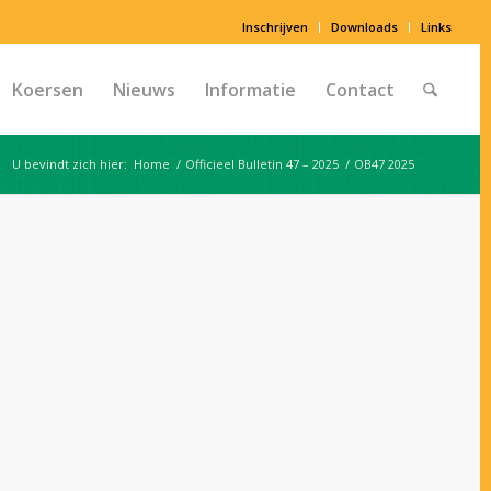
Inschrijven
Downloads
Links
Koersen
Nieuws
Informatie
Contact
U bevindt zich hier:
Home
/
Officieel Bulletin 47 – 2025
/
OB47 2025