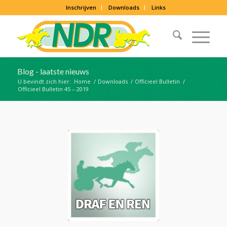
Inschrijven
Downloads
Links
Blog - laatste nieuws
U bevindt zich hier:
Home
/
Downloads
/
Officieel Bulletin
/
Officieel Bulletin 45 – 2019