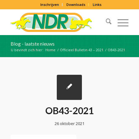
Inschrijven
Downloads
Links
Blog - laatste nieuws
U bevindt zich hier:
Home
/
Officieel Bulletin 43 – 2021
/
OB43-2021
OB43-2021
26 oktober 2021