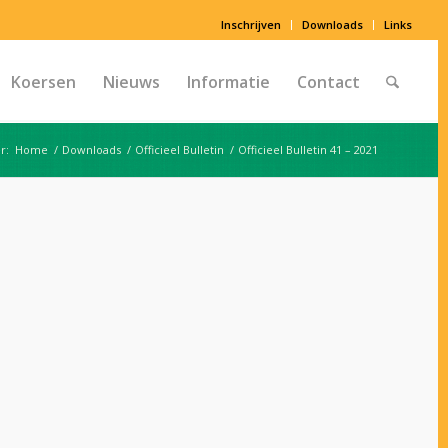
Inschrijven
Downloads
Links
Koersen
Nieuws
Informatie
Contact
r:
Home
/
Downloads
/
Officieel Bulletin
/
Officieel Bulletin 41 – 2021