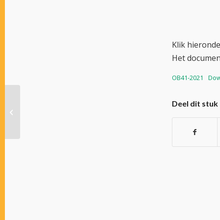
Klik hieronder
Het documen
OB41-2021
Dow
Eindstand van de
Deel dit stuk
Grasbaan finales van
22 en 29 oktober op
Wolvega.