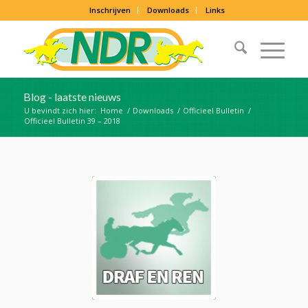
Inschrijven
Downloads
Links
Blog - laatste nieuws
U bevindt zich hier:
Home
/
Downloads
/
Officieel Bulletin
/
Officieel Bulletin 39 – 2018