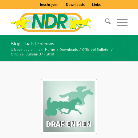
Inschrijven
Downloads
Links
Blog - laatste nieuws
U bevindt zich hier:
Home
/
Downloads
/
Officieel Bulletin
/
Officieel Bulletin 37 – 2018