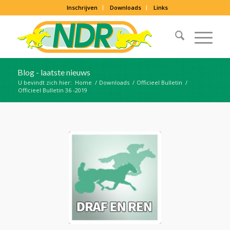
Inschrijven
Downloads
Links
Blog - laatste nieuws
U bevindt zich hier:
Home
/
Downloads
/
Officieel Bulletin
/
Officieel Bulletin 36 -2019