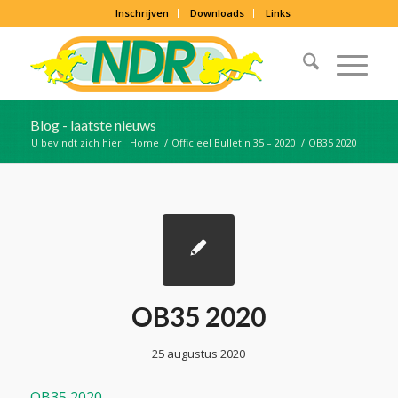
Inschrijven
Downloads
Links
Blog - laatste nieuws
U bevindt zich hier:
Home
/
Officieel Bulletin 35 – 2020
/
OB35 2020
OB35 2020
25 augustus 2020
OB35 2020