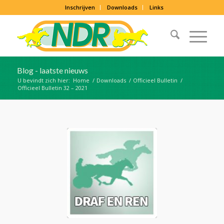
Inschrijven
Downloads
Links
Blog - laatste nieuws
U bevindt zich hier:
Home
/
Downloads
/
Officieel Bulletin
/
Officieel Bulletin 32 – 2021