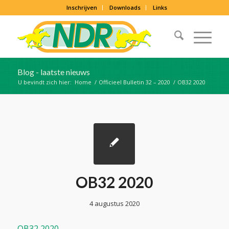
Inschrijven
Downloads
Links
Blog - laatste nieuws
U bevindt zich hier:
Home
/
Officieel Bulletin 32 – 2020
/
OB32 2020
OB32 2020
4 augustus 2020
OB32 2020