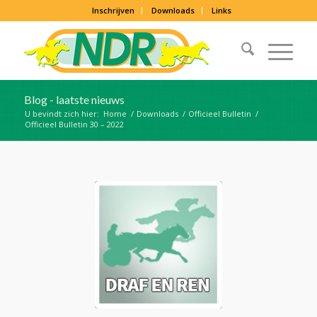
Inschrijven
Downloads
Links
Blog - laatste nieuws
U bevindt zich hier:
Home
/
Downloads
/
Officieel Bulletin
/
Officieel Bulletin 30 – 2022