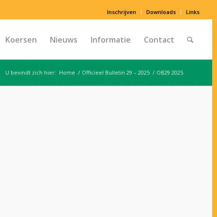
Inschrijven
Downloads
Links
Koersen
Nieuws
Informatie
Contact
U bevindt zich hier:
Home
/
Officieel Bulletin 29 – 2025
/
OB29 2025