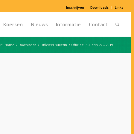
Inschrijven
Downloads
Links
Koersen
Nieuws
Informatie
Contact
r:
Home
/
Downloads
/
Officieel Bulletin
/
Officieel Bulletin 29 – 2019