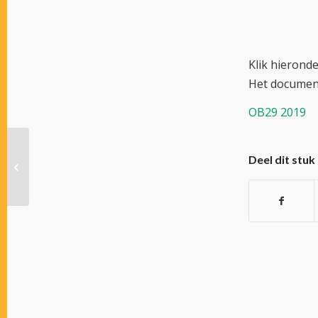
Klik hieronder
Het documen
OB29 2019
Officieel Bulletin 28 –
Deel dit stuk
2019