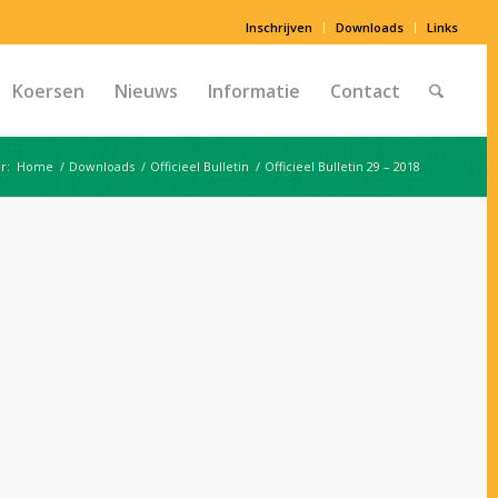
Inschrijven
Downloads
Links
Koersen
Nieuws
Informatie
Contact
r:
Home
/
Downloads
/
Officieel Bulletin
/
Officieel Bulletin 29 – 2018