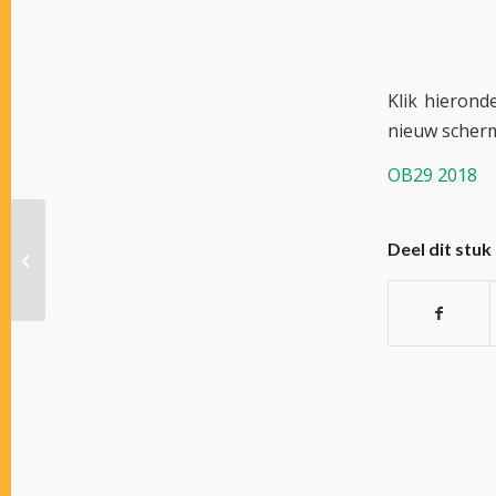
Klik hierond
nieuw scher
OB29 2018
Officieel Bulletin 28 –
Deel dit stuk
2018