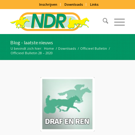
Inschrijven
Downloads
Links
Blog - laatste nieuws
U bevindt zich hier:
Home
/
Downloads
/
Officieel Bulletin
/
Officieel Bulletin 28 – 2020