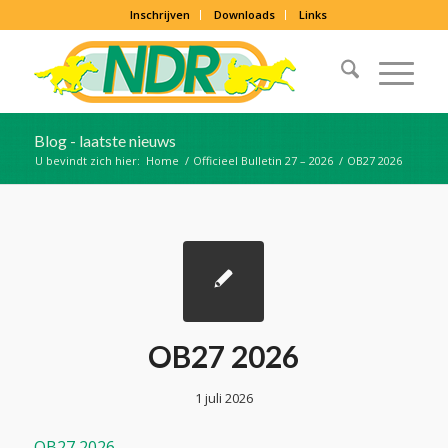
Inschrijven
Downloads
Links
Blog - laatste nieuws
U bevindt zich hier:
Home
/
Officieel Bulletin 27 – 2026
/
OB27 2026
OB27 2026
1 juli 2026
OB27 2026