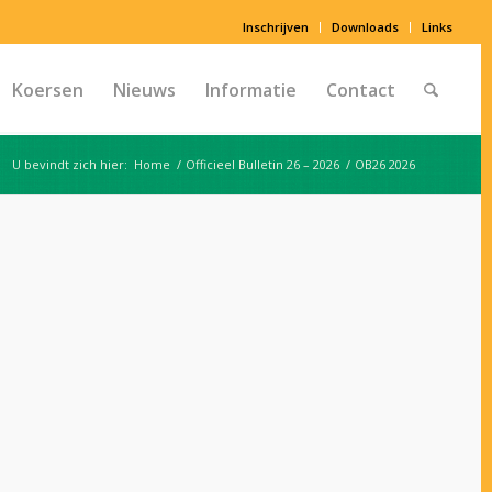
Inschrijven
Downloads
Links
Koersen
Nieuws
Informatie
Contact
U bevindt zich hier:
Home
/
Officieel Bulletin 26 – 2026
/
OB26 2026