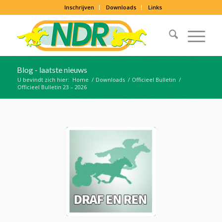
Inschrijven
Downloads
Links
Blog - laatste nieuws
U bevindt zich hier:
Home
/
Downloads
/
Officieel Bulletin
/
Officieel Bulletin 23 – 2026