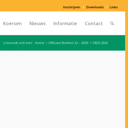
Inschrijven
Downloads
Links
Koersen
Nieuws
Informatie
Contact
U bevindt zich hier:
Home
/
Officieel Bulletin 22 – 2020
/
OB22 2020