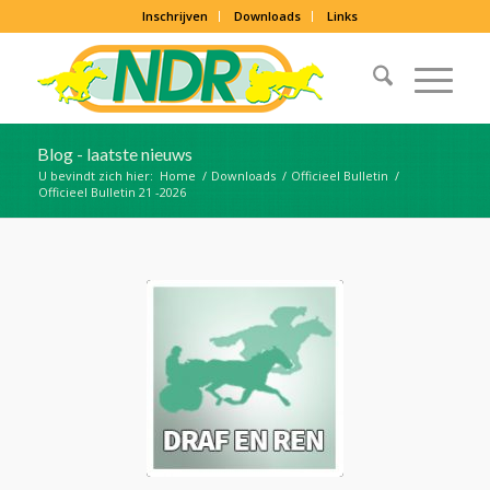
Inschrijven
Downloads
Links
Blog - laatste nieuws
U bevindt zich hier:
Home
/
Downloads
/
Officieel Bulletin
/
Officieel Bulletin 21 -2026