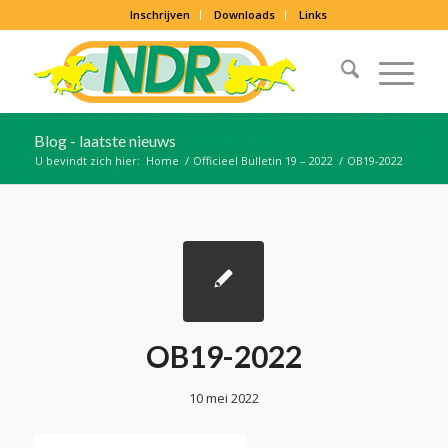
Inschrijven
Downloads
Links
Blog - laatste nieuws
U bevindt zich hier:
Home
/
Officieel Bulletin 19 – 2022
/
OB19-2022
OB19-2022
10 mei 2022