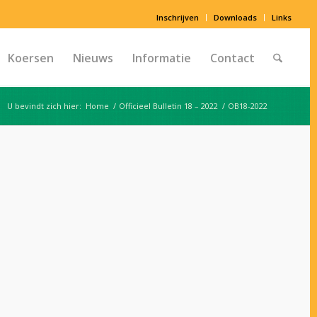
Inschrijven
Downloads
Links
Koersen
Nieuws
Informatie
Contact
U bevindt zich hier:
Home
/
Officieel Bulletin 18 – 2022
/
OB18-2022