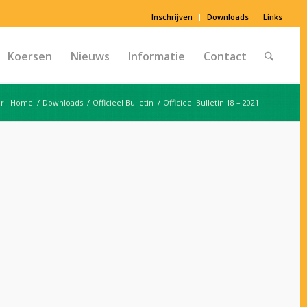
Inschrijven
Downloads
Links
Koersen
Nieuws
Informatie
Contact
r:
Home
/
Downloads
/
Officieel Bulletin
/
Officieel Bulletin 18 – 2021