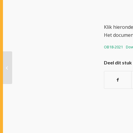
Klik hieronder
Het documen
OB18-2021
Dow
Corona-update 3 mei
Deel dit stuk
2021: persconferentie
met een week
uitgesteld