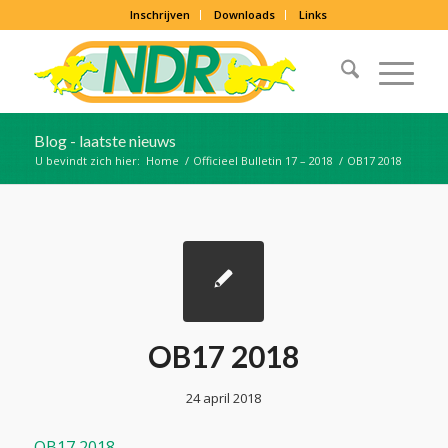
Inschrijven
Downloads
Links
Blog - laatste nieuws
U bevindt zich hier:
Home
/
Officieel Bulletin 17 – 2018
/
OB17 2018
OB17 2018
24 april 2018
OB17 2018