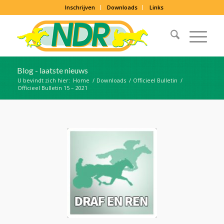
Inschrijven
Downloads
Links
Blog - laatste nieuws
U bevindt zich hier:
Home
/
Downloads
/
Officieel Bulletin
/
Officieel Bulletin 15 – 2021