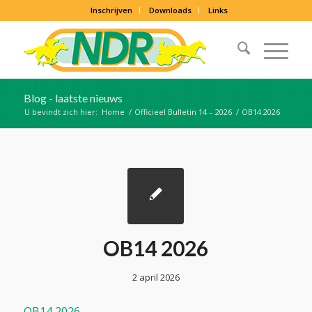
Inschrijven
Downloads
Links
Blog - laatste nieuws
U bevindt zich hier:
Home
/
Officieel Bulletin 14 – 2026
/
OB14 2026
OB14 2026
2 april 2026
OB14 2026