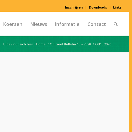
Inschrijven
Downloads
Links
Koersen
Nieuws
Informatie
Contact
U bevindt zich hier:
Home
/
Officieel Bulletin 13 – 2020
/
OB13 2020