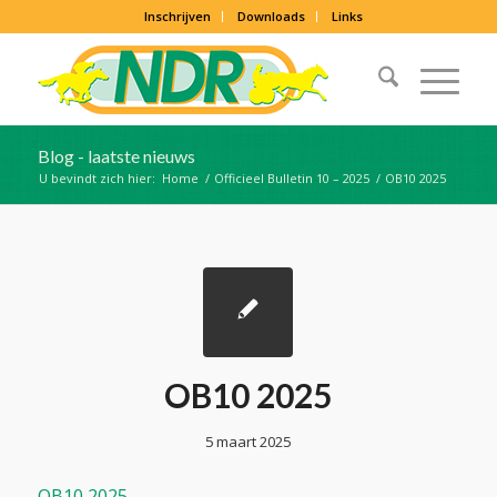
Inschrijven
Downloads
Links
Blog - laatste nieuws
U bevindt zich hier:
Home
/
Officieel Bulletin 10 – 2025
/
OB10 2025
OB10 2025
5 maart 2025
OB10 2025