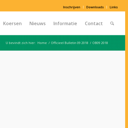
Inschrijven
Downloads
Links
Koersen
Nieuws
Informatie
Contact
U bevindt zich hier:
Home
/
Officieel Bulletin 09 2018
/
OB09 2018