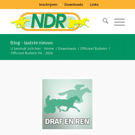
Inschrijven
Downloads
Links
Blog - laatste nieuws
U bevindt zich hier:
Home
/
Downloads
/
Officieel Bulletin
/
Officieel Bulletin 06 – 2026