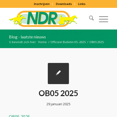
Inschrijven
Downloads
Links
Blog - laatste nieuws
U bevindt zich hier:
Home
/
Officieel Bulletin 05 -2025
/
OB05 2025
OB05 2025
29 januari 2025
OB05 2025