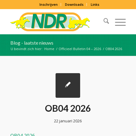
Inschrijven
Downloads
Links
Blog - laatste nieuws
U bevindt zich hier:
Home
/
Officieel Bulletin 04 – 2026
/
OB04 2026
OB04 2026
22 januari 2026
OB04 2026