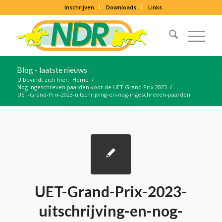
Inschrijven
Downloads
Links
Blog - laatste nieuws
U bevindt zich hier:
Home
/
Nog ingeschreven paarden voor de UET Grand Prix 2023
/
UET-Grand-Prix-2023-uitschrijving-en-nog-ingeschreven-paarden
UET-Grand-Prix-2023-
uitschrijving-en-nog-