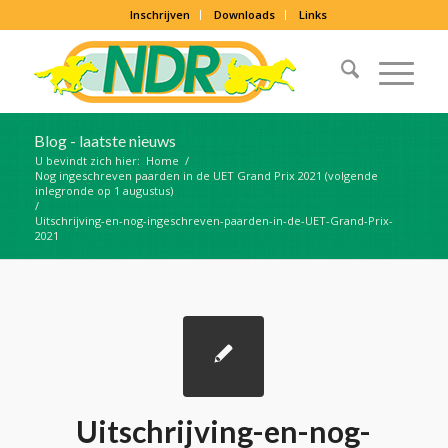
Inschrijven
Downloads
Links
Blog - laatste nieuws
U bevindt zich hier:
Home
/
Nog ingeschreven paarden in de UET Grand Prix 2021 (volgende
inlegronde op 1 augustus)
/
Uitschrijving-en-nog-ingeschreven-paarden-in-de-UET-Grand-Prix-
2021
Uitschrijving-en-nog-