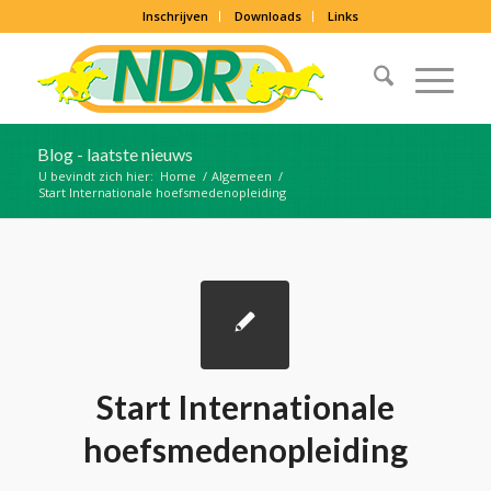
Inschrijven
Downloads
Links
Blog - laatste nieuws
U bevindt zich hier:
Home
/
Algemeen
/
Start Internationale hoefsmedenopleiding
Start Internationale
hoefsmedenopleiding