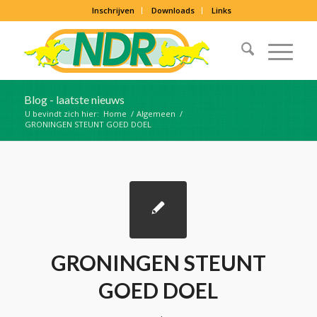
Inschrijven
Downloads
Links
Blog - laatste nieuws
U bevindt zich hier:
Home
/
Algemeen
/
GRONINGEN STEUNT GOED DOEL
GRONINGEN STEUNT
GOED DOEL