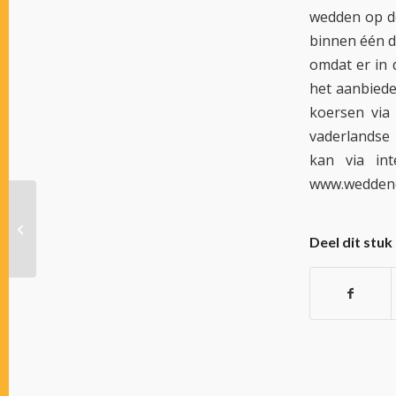
wedden op d
binnen één d
omdat er in
het aanbiede
koersen via
vaderlandse 
kan via in
www.wedden
GLOBAL GLIDE DEKT IN ZWEDEN
Deel dit stuk