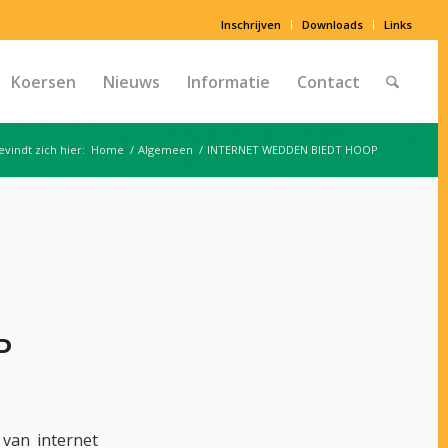
Inschrijven
Downloads
Links
Koersen
Nieuws
Informatie
Contact
evindt zich hier:
Home
/
Algemeen
/
INTERNET WEDDEN BIEDT HOOP
P
van internet