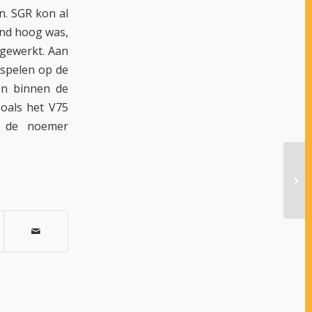
. SGR kon al
end hoog was,
gewerkt. Aan
 spelen op de
en binnen de
zoals het V75
r de noemer
FRA