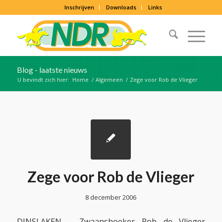
Inschrijven
Downloads
Links
Blog - laatste nieuws
U bevindt zich hier:
Home
/
Algemeen
/
Zege voor Rob de Vlieger
Zege voor Rob de Vlieger
8 december 2006
DINSLAKEN – Zwaanshoeker Rob de Vlieger