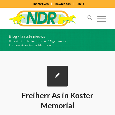
Inschrijven
Downloads
Links
Blog - laatste nieuws
U bevindt zich hier:
Home
/
Algemeen
/
Freiherr As in Koster Memorial
Freiherr As in Koster
Memorial