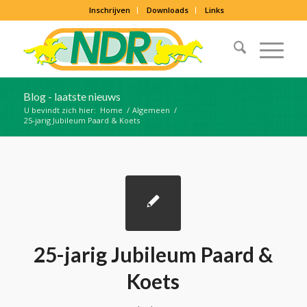
Inschrijven
Downloads
Links
Blog - laatste nieuws
U bevindt zich hier:
Home
/
Algemeen
/
25-jarig Jubileum Paard & Koets
25-jarig Jubileum Paard &
Koets