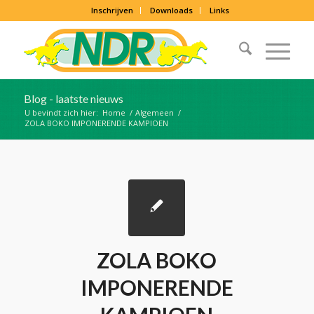
Inschrijven
Downloads
Links
Blog - laatste nieuws
U bevindt zich hier:
Home
/
Algemeen
/
ZOLA BOKO IMPONERENDE KAMPIOEN
ZOLA BOKO
IMPONERENDE