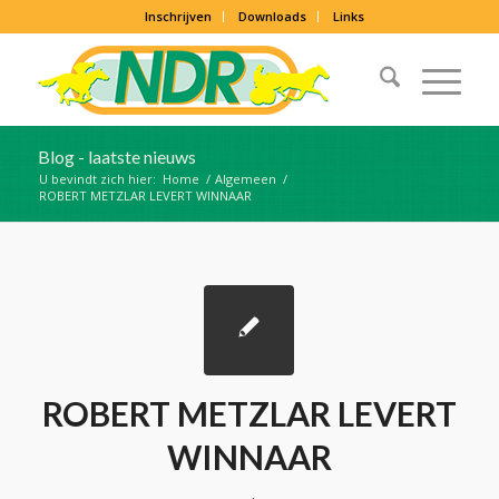
Inschrijven
Downloads
Links
Blog - laatste nieuws
U bevindt zich hier:
Home
/
Algemeen
/
ROBERT METZLAR LEVERT WINNAAR
ROBERT METZLAR LEVERT
WINNAAR