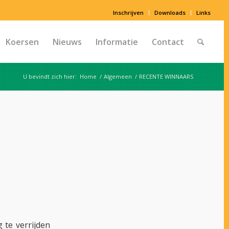
Inschrijven
Downloads
Links
Koersen
Nieuws
Informatie
Contact
U bevindt zich hier:
Home
/
Algemeen
/
RECENTE WINNAARS
te verrijden